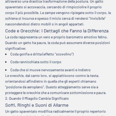
attraverso una drastica trasformazione della postura. Un gatto
spaventato si accovaccia, cercando di rimpicciolire il proprio
corpo il più possibile. Le zampe vengono ripiegate sotto il corpo, la
schiena si incurva e spesso il micio cerca di rendersi "invisibile"
nascondendosi dietro mobili o in angoli appartati.
Code e Orecchie: I Dettagli che Fanno la Differenza
La coda rappresenta un vero e proprio barometro emotivo felino.
Quando un gatto ha paura, la coda può assumere diverse posizioni
significative:
Coda gonfia e dritta (effetto "scovolino")
Coda rannicchiata sotto il corpo
Coda che si muove nervosamente avanti e indietro
Le orecchie, dal canto loro, si appiattiscono contro la testa,
orientandosi all'indietro in quella che gli esperti chiamano
"posizione da aeroplano". Questo atteggiamento serve sia a
proteggere le orecchie che a comunicare sottomissione e paura.
2. Quando il Miagolio Cambia Significato
Soffi, Ringhi e Suoni di Allarme
Un gatto spaventato modifica radicalmente il proprio repertorio