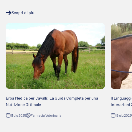
Scopri di più
Erba Medica per Cavalli: La Guida Completa per una
Il Linguagg
Nutrizione Ottimale
Interazioni 
11 giu 2025
Farmacia Veterinaria
18 giu 2025