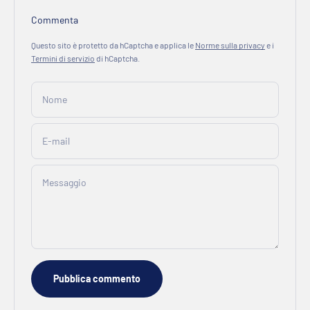
Commenta
Questo sito è protetto da hCaptcha e applica le
Norme sulla privacy
e i
Termini di servizio
di hCaptcha.
Nome
E-mail
Messaggio
Pubblica commento