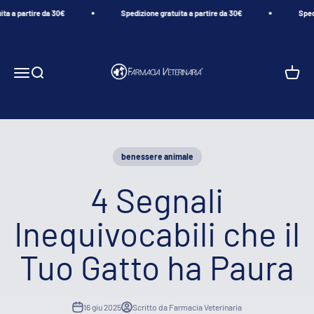
Vai al contenuto
artire da 30€
Spedizione gratuita a partire da 30€
Spedizione
Farmacia Veterinaria
Menù
Cerca
Carrell
benessere animale
4 Segnali
Inequivocabili che il
Tuo Gatto ha Paura
16 giu 2025
Scritto da Farmacia Veterinaria