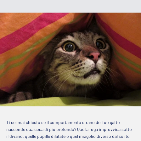
Ti sei mai chiesto se il comportamento strano del tuo gatto
nasconde qualcosa di più profondo? Quella fuga improvvisa sotto
il divano, quelle pupille dilatate o quel miagolio diverso dal solito