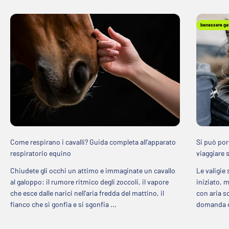
benessere ga
Come respirano i cavalli? Guida completa all'apparato
Si può por
respiratorio equino
viaggiare 
Chiudete gli occhi un attimo e immaginate un cavallo
Le valigie
al galoppo: il rumore ritmico degli zoccoli, il vapore
iniziato, 
che esce dalle narici nell'aria fredda del mattino, il
con aria so
fianco che si gonfia e si sgonfia ...
domanda ch