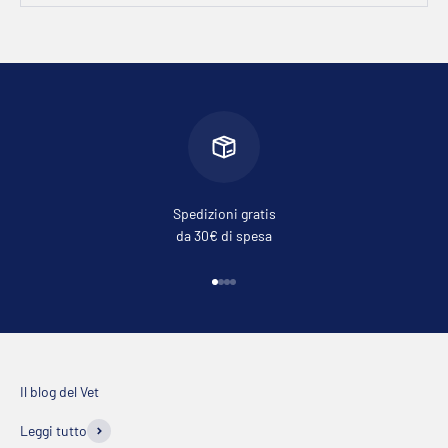
Spedizioni gratis
da 30€ di spesa
Vai all'articolo 1
Vai all'articolo 2
Vai all'articolo 3
Vai all'articolo 4
Leggi tutto