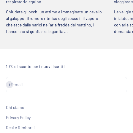
respiratorio equino
viaggiare 
Chiudete gli occhi un attimo e immaginate un cavallo
Le valigie
al galoppo: il rumore ritmico degli zoccoli, il vapore
iniziato, 
che esce dalle narici nell'aria fredda del mattino, il
con aria so
fianco che si gonfia e si sgonfia ...
domanda ch
10% di sconto per i nuovi iscritti
Iscriviti alla newsletter
E-mail
Chi siamo
Privacy Policy
Resi e Rimborsi