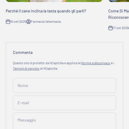
Perché il cane inclina la testa quando gli parli?
Come Si Man
Riconoscere
15 set 2025
Farmacia Veterinaria
17 set 2025
Commenta
Questo sito è protetto da hCaptcha e applica le
Norme sulla privacy
e i
Termini di servizio
di hCaptcha.
Nome
E-mail
Messaggio