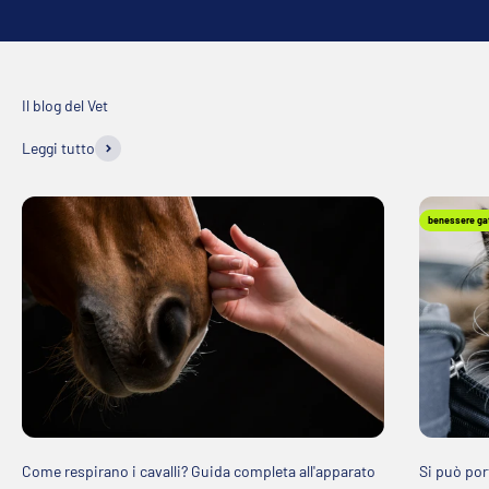
Leggi tutto
benessere ga
Come respirano i cavalli? Guida completa all'apparato
Si può por