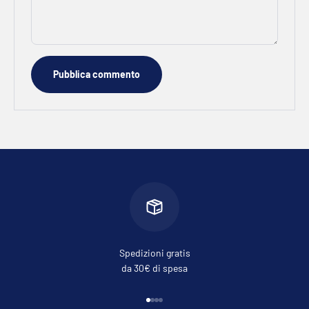
Pubblica commento
Spedizioni gratis
da 30€ di spesa
Vai all'articolo 1
Vai all'articolo 2
Vai all'articolo 3
Vai all'articolo 4