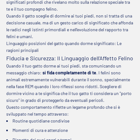
significati profondi che rivelano molto sulla relazione speciale tra
te e il tuo compagno felino.
Quando il gatto sceglie di dormire ai tuoi piedi, non si tratta di una
decisione casuale, ma di un gesto carico di significato che affonda
le radici negli istinti primordiali e nell'evoluzione del rapporto tra
felini e umani.
Linguaggio posizioni del gatto quando dorme significato: Le
ragioni principali
Fiducia e Sicurezza: Il Linguaggio dell'Affetto Felino
Quando il tuo gatto dorme ai tuoi piedi, sta comunicando un
messaggio chiaro:
si fida completamente di te
. I felini sono
animali estremamente vulnerabili durante il sonno, specialmente
nella fase REM quando i loro riflessi sono ridotti. Scegliere di
dormire vicino a te significa che il tuo gatto ti considera un "porto
sicuro" in grado di proteggerlo da eventuali pericoli.
Questo comportamento riflette un legame profondo che si è
sviluppato nel tempo attraverso:
Routine quotidiane condivise
Momenti di cura e attenzione
Rispetto dei suoi spazi e tempi