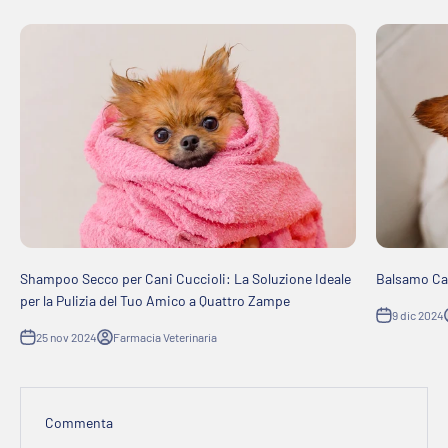
Shampoo Secco per Cani Cuccioli: La Soluzione Ideale
Balsamo Can
per la Pulizia del Tuo Amico a Quattro Zampe
9 dic 2024
25 nov 2024
Farmacia Veterinaria
Commenta