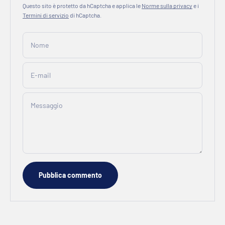
Questo sito è protetto da hCaptcha e applica le
Norme sulla privacy
e i
Termini di servizio
di hCaptcha.
Nome
E-mail
Messaggio
Pubblica commento