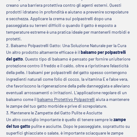
creano una barriera protettiva contro gli agenti esterni. Questi
prodotti idratano in profondità e aiutano a prevenire screpolature
e secchezza. Applicare la crema sui polpastrelli dopo una
passeggiata su terreni difficili o quando il gatto è esposto a
temperature estreme è una pratica ideale per mantenerli morbidi e
protetti.
2. Balsamo Polpastrelli Gatto: Una Soluzione Naturale per la Cura
Un altro prodotto altamente efficace è il
balsamo per polpastrelli
del gatto
. Questo tipo di balsamo è pensato per fornire un'ulteriore
protezione contro il freddo e il caldo, oltre a ripristinare l’elasticità
della pelle. I balsami per polpastrelli del gatto spesso contengono
ingredienti naturali come l’olio di cocco, la vitamina E e l’aloe vera,
che favoriscono la rigenerazione della pelle danneggiata e alleviano
eventuali arrossamenti o irritazioni. L’applicazione regolare di un
balsamo come il
balsamo Protettivo Polpastrelli
aiuta a mantenere
le zampe del tuo gatto morbide e prive di screpolature.
3. Mantenere le Zampette del Gatto Pulite e Asciutte
Un altro consiglio importante è quello di tenere sempre le
zampe
del tuo gatto
pulite e asciutte. Dopo le passeggiate, soprattutto su
superfici ghiacciate o salate, è importante sciacquare le zampe