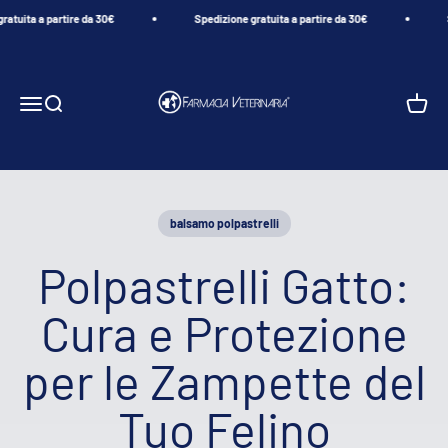
Vai al contenuto
ita a partire da 30€
Spedizione gratuita a partire da 30€
Sped
Farmacia Veterinaria
Menù
Cerca
Carrell
balsamo polpastrelli
Polpastrelli Gatto:
Cura e Protezione
per le Zampette del
Tuo Felino