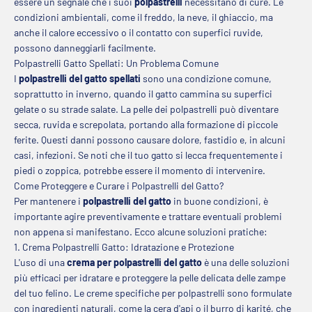
essere un segnale che i suoi
polpastrelli
necessitano di cure. Le
condizioni ambientali, come il freddo, la neve, il ghiaccio, ma
anche il calore eccessivo o il contatto con superfici ruvide,
possono danneggiarli facilmente.
Polpastrelli Gatto Spellati: Un Problema Comune
I
polpastrelli del gatto spellati
sono una condizione comune,
soprattutto in inverno, quando il gatto cammina su superfici
gelate o su strade salate. La pelle dei polpastrelli può diventare
secca, ruvida e screpolata, portando alla formazione di piccole
ferite. Questi danni possono causare dolore, fastidio e, in alcuni
casi, infezioni. Se noti che il tuo gatto si lecca frequentemente i
piedi o zoppica, potrebbe essere il momento di intervenire.
Come Proteggere e Curare i Polpastrelli del Gatto?
Per mantenere i
polpastrelli del gatto
in buone condizioni, è
importante agire preventivamente e trattare eventuali problemi
non appena si manifestano. Ecco alcune soluzioni pratiche:
1. Crema Polpastrelli Gatto: Idratazione e Protezione
L'uso di una
crema per polpastrelli del gatto
è una delle soluzioni
più efficaci per idratare e proteggere la pelle delicata delle zampe
del tuo felino. Le creme specifiche per polpastrelli sono formulate
con ingredienti naturali, come la cera d'api o il burro di karité, che