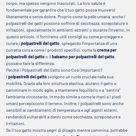
corpo, ma spesso vengono trascurati. La loro salute è
fondamentale per garantire che il tuo gatto possa muoversi
liberamente e senza dolore. Proprio come la pelle umana, anche i
polpastrelli dei gatti possono soffrire di secchezza, screpolature o
irritazioni, specialmente in ambienti estremi o durante l'inverno. In
questo articolo, ti forniremo utili consigli su come proteggere e
curare i
polpastrelli del gatto
, spiegando l'importanza di una
corretta cura e come i prodotti specifici, come la
crema per
polpastrelli del gatto
o il
balsamo per polpastrelli del gatto
,
possano fare la differenza.
Perché i Polpastrelli del Gatto sono Così Importanti?
I
polpastrelli del gatto
svolgono un ruolo cruciale nella sua
mobilità. Grazie alla loro struttura elastica, aiutano il gatto a
camminare in modo agile, a mantenere l'equilibrio e a "sentire"
l'ambiente circostante, in modo simile a come le mani e i piedi
umani percepiscono il terreno. Inoltre, i polpastrelli sono anche
sensibili ai cambiamenti di temperatura e agli agenti esterni,
rendendoli vulnerabili a danni come secchezza, screpolature e
irritazioni.
Se il tuo gatto mostra segni di disagio mentre cammina, potrebbe